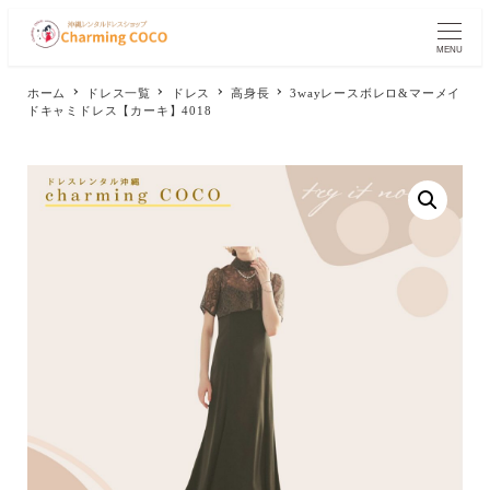
メ
イ
MENU
ン
コ
ホーム
ドレス一覧
ドレス
高身長
3wayレースボレロ&マーメイ
ン
ドキャミドレス【カーキ】4018
テ
ン
ツ
へ
移
動