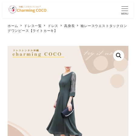
メ
イ
MENU
ン
コ
ホーム
ドレス一覧
ドレス
高身長
袖レースウエストタックロン
ン
グワンピース【ライトカーキ】
テ
ン
ツ
へ
移
動