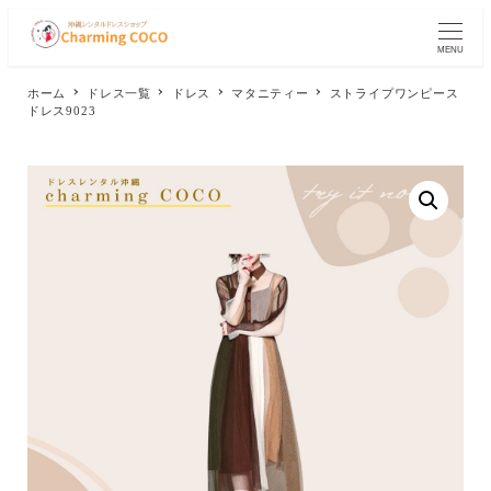
メ
イ
MENU
ン
コ
ホーム
ドレス一覧
ドレス
マタニティー
ストライプワンピース
ン
ドレス9023
テ
ン
ツ
へ
移
動