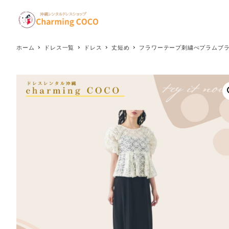
メ
イ
ン
コ
ホーム
ドレス一覧
ドレス
丈短め
フラワーテープ刺繍ぺプラムブラ
ン
テ
ン
ツ
へ
移
動