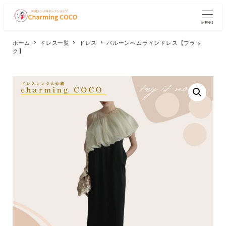
メ
イ
MENU
ン
コ
ホーム
ドレス一覧
ドレス
バルーンヘムラインドレス【ブラッ
ン
ク】
テ
ン
ツ
へ
移
動