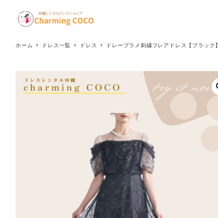
メ
イ
ン
コ
ホーム
ドレス一覧
ドレス
ドレープラメ刺繍フレアドレス【ブラック】
ン
テ
ン
ツ
へ
移
動