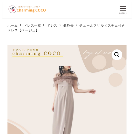
メ
イ
MENU
ン
コ
ホーム
ドレス一覧
ドレス
低身長
チュールフリルビスチェ付き
ン
ドレス【ベージュ】
テ
ン
ツ
へ
移
動