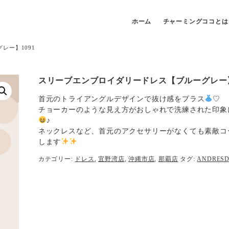
ホーム
チャーミングココとは
レー】1091
スリーブエンブロイダリードレス【ブルーグレー】
首元のトライアングルデザインで抜け感をプラス
♡
チョーカーのような見え方がおしゃれで洗練された印象
♪
ネックレスなど、首元のアクセサリーがなくても素敵コ
します
カテゴリー:
ドレス
,
宜野湾店
,
沖縄市店
,
那覇店
タグ:
ANDRES