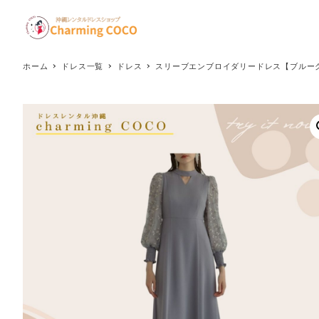
メ
イ
ン
コ
ホーム
ドレス一覧
ドレス
スリーブエンブロイダリードレス【ブルーグ
ン
テ
ン
ツ
へ
移
動