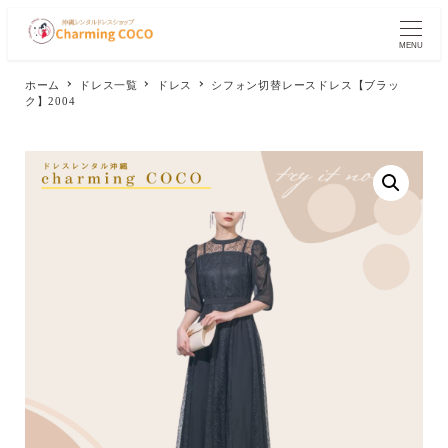
メ
イ
MENU
ン
コ
ホーム
ドレス一覧
ドレス
シフォン切替レースドレス【ブラッ
ン
ク】2004
テ
ン
ツ
へ
移
動