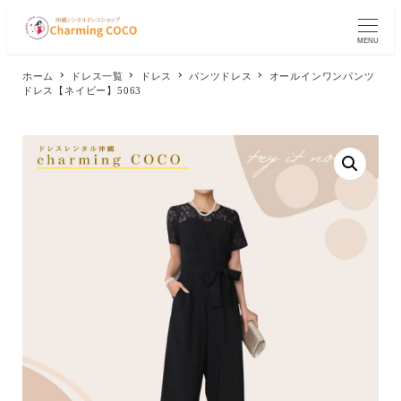
メ
イ
MENU
ン
コ
ホーム
ドレス一覧
ドレス
パンツドレス
オールインワンパンツ
ン
ドレス【ネイビー】5063
テ
ン
ツ
へ
移
動