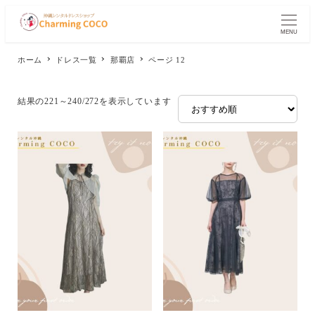
メ
イ
MENU
ン
コ
ホーム
ドレス一覧
那覇店
ページ 12
ン
テ
ン
結果の221～240/272を表示しています
ツ
へ
移
動